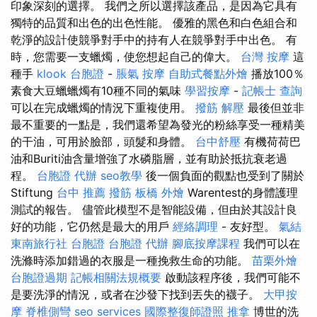
印象深刻的選擇。 我們之所以選擇該產品，是因為它具有
獨特的品質和出色的出色性能。 優雅的黑色和白色組合和
乾淨的設計使競爭對手中的持有人在競爭對手中出色。 有
時，您需要一支蠟燭，使您想起自己的偉大。
台灣 按摩
這
種手
klook 台胞證
-
脹氣 按摩
自助式餐點外燴
播放100％
素食大豆蠟蠟燭有10種不同的氣味
學習按摩
-
記帳士 查詢
可以在完成蠟燭的情況下重複使用。
撥筋 解壓
最後但並非
最不重要的一點是，我們還希望為發光的粉絲享受一種精美
的干油，可用於臉部，頭髮和身體。
台中舒壓
有機荷荷巴
油和Buriti油含量增強了水磷脂層，並有助於抵抗衰老過
程。
台胞證 代辦
seo教學
後一個負面的觀點也受到了關於
Stiftung
台中 推薦 撥筋
板橋 外燴
Warentest的身體護理
測試的報告。 儘管此模型不是智能設備，但由於其設計良
好的功能，它仍然是最大的用戶
經絡調理
- 友好型。
氣結
東南旅行社 台胞證
台胞證 代辦
腳底按摩課程
我們可以在
洗滌時添加錯過的衣服是一種挽救生命的功能。
苗栗外燴
台胞證過期
記帳相關法規概要
啟動該程序後，我們可能不
是要洗淨的情況，或者在沙發下找到丟失的襪子。
大甲按
摩
脊椎側彎
seo services
國際整復師證照
推拿
博世的洗