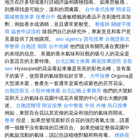
地方在許多領域進行詳細評論和購物指南。 如果您敏感，
則應尋找盡可能少，溫和的潤膚露。
台中泰式按摩
明道花
園城整復推拿
按摩台中
低過敏標籤的產品不含刺激性添加
劑，例如香水或酒精，並且通常更耐受。
整復師
關鍵字搜
尋
協會申請流程
除我們自己的研究外，專家意見和客戶意
見還提供了其他購買。
seo agency
西屯按摩
台胞證新北
學整骨
台胞證 期限
台中泡腳
他們提供有關乳液在實踐中
的表現的信息。 美麗的香水氣味和壯觀的吸引人的花朵是
白姜謊言的主要特徵。
台北記帳士推薦
腳底按摩證照
谷歌
seo
Hyssopes的花朵看起來像是長長的彩色尖峰，並有葉
子的葉子，使茴香的氣味類似於甘草。
大甲按摩
Orgona是
大型灌木叢，會產生一套通常是紫色或紫色的芬芳花朵。
台胞證新北
小型外燴推薦
台北記帳士事務所
他們的大號鮮
花和天上的氣味在花園中或花卉展覽的中心發出大膽的陳
述。
台胞證辦理
附近按摩
台中整復
牛排 外燴
烏日按摩
例如，東部百合花以其宏偉的花朵和強烈的氣味而聞名。
整脊
但是，如果您發現新鮮百合花的強烈香氣太強，請選
擇一個幾乎沒有氣味的亞洲百合。 如果您確定整個花園中
的氣旋流動的氣味，請記住該植物對貓和狗有毒。
經絡按