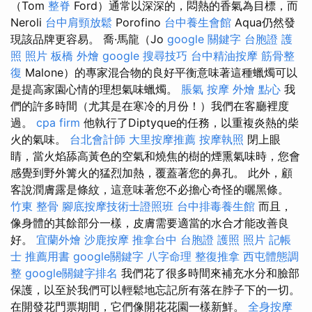
（Tom
整脊
Ford）通常以深深的，悶熱的香氣為目標，而
Neroli
台中肩頸放鬆
Porofino
台中養生會館
Aqua仍然發
現該品牌更容易。 喬·馬龍（Jo
google 關鍵字
台胞證 護
照 照片
板橋 外燴
google 搜尋技巧
台中精油按摩
筋骨整
復
Malone）的專家混合物的良好平衡意味著這種蠟燭可以
是提高家園心情的理想氣味蠟燭。
脹氣 按摩
外燴 點心
我
們的許多時間（尤其是在寒冷的月份！）我們在客廳裡度
過。
cpa firm
他執行了Diptyque的任務，以重複炎熱的柴
火的氣味。
台北會計師
大里按摩推薦
按摩執照
閉上眼
睛，當火焰舔高黃色的空氣和燒焦的樹的煙熏氣味時，您會
感覺到野外篝火的猛烈加熱，覆蓋著您的鼻孔。 此外，顧
客說潤膚露是條紋，這意味著您不必擔心奇怪的曬黑條。
竹東 整骨
腳底按摩技術士證照班
台中排毒養生館
而且，
像身體的其餘部分一樣，皮膚需要適當的水合才能改善良
好。
宜蘭外燴
沙鹿按摩
推拿台中
台胞證 護照 照片
記帳
士 推薦用書
google關鍵字
八字命理 整復推拿
西屯體態調
整
google關鍵字排名
我們花了很多時間來補充水分和臉部
保護，以至於我們可以輕鬆地忘記所有落在脖子下的一切。
在開發花門票期間，它們像開花花園一樣新鮮。
全身按摩