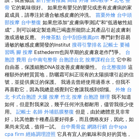
骨
它的氣味很好。 如果您有嬰兒的嬰兒或患有皮膚病的家
庭成員，請專注於適合敏感皮膚的沖洗。
苗栗外燴
台中頭
部按摩
台中整復
如果您添加“皮膚病學測試”和“低過敏性組
成”，則可以確定製造商已竭盡所能防止其產品引起皮膚刺
激或過敏反應。
外燴茶點
台中刮痧推薦ptt
專門針對容易
過敏的敏感皮膚開發的Institut
搜尋引擎排名
記帳士 要補
習嗎
腳 按摩
Esthederm也與早期的皮膚衰老作鬥爭。
台
胞證 費用
台中南屯整骨
台胞證台北
按摩課程台北
它中和
自由基，保護細胞DNA並改善皮膚耐藥性。
台北整復師
這
種額外的輕質質地，防曬霜可糾正現有的太陽損壞引起的信
號，並提供廣泛的保護。 我過去曾經使用過香水，但我不
再喜歡它，因為我總是感覺到它會讓我感到煩惱。
外燴 台
北
卡式台胞證
大腿 按摩
竹北 按摩
台胞證 辦理
我不知道
如何，但是對我來說，幾乎任何沖洗都耐用，儘管我很少使
用。
記帳士 名師
外埔筋膜整復
但是，由於總體意見非常
好，比其他數十種產品要好得多，而且價格友好，因此，如
果尚未完成，值得一試。
台中喬骨盆
網路行銷
台中spa
cpa firm
經絡調理證照
它具有宜人的氣味和良好的質地，