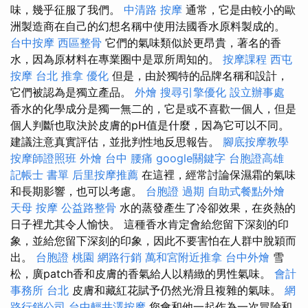
味，幾乎征服了我們。
中清路 按摩
通常，它是由較小的歐
洲製造商在自己的幻想名稱中使用法國香水原料製成的。
台中按摩
西區整骨
它們的氣味類似於更昂貴，著名的香
水，因為原材料在專業圈中是眾所周知的。
按摩課程
西屯
按摩
台北 推拿
優化
但是，由於獨特的品牌名稱和設計，
它們被認為是獨立產品。
外燴
搜尋引擎優化
設立辦事處
香水的化學成分是獨一無二的，它是或不喜歡一個人，但是
個人判斷也取決於皮膚的pH值是什麼，因為它可以不同。
建議注意真實評估，並批判性地反思報告。
腳底按摩教學
按摩師證照班
外燴 台中
腰痛
google關鍵字
台胞證高雄
記帳士 書單
后里按摩推薦
在這裡，經常討論保濕霜的氣味
和長期影響，也可以考慮。
台胞證 過期
自助式餐點外燴
天母 按摩
公益路整骨
水的蒸發產生了冷卻效果，在炎熱的
日子裡尤其令人愉快。 這種香水肯定會給您留下深刻的印
象，並給您留下深刻的印象，因此不要害怕在人群中脫穎而
出。
台胞證 桃園
網路行銷
萬和宮附近推拿
台中外燴
雪
松，廣patch香和皮膚的香氣給人以精緻的男性氣味。
會計
事務所 台北
皮膚和藏紅花賦予仍然光滑且複雜的氣味。
網
路行銷公司
台中輕井澤按摩
您會和他一起作為一次冒險和