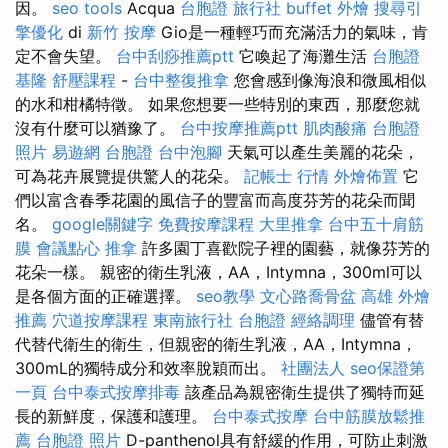
因。
seo tools
Acqua
台胞證 旅行社
buffet 外燴
搜尋引
擎優化
di
新竹 按摩
Gio是一種輕巧而充滿活力的氣味，肯
定不會失望。
台中刮痧推薦ptt
它喚起了海灘生活
台胞證
基隆
舒壓課程
-
台中整復推拿
您會感到像海浪和微風相似
的水和柑橘特徵。 如果您想要一些特別的東西，那麼您就
沒有什麼可以猶豫了。
台中按摩推薦ptt
肌肉酸痛
台胞證
照片
易遊網 台胞證
台中泡腳
天氣可以產生美麗的花朵，
可為花卉展覽提供驚人的花朵。
記帳士 行情
外燴佈置
它
們以富含春季花園的風信子的豐富而高度芬芳的花朵而聞
名。
google關鍵字
免費按摩課程
大里推拿
台中五十肩筋
膜
會議點心
推拿
許多園丁喜歡院子裡的園藝，就像芬芳的
花朵一樣。 親密的衛生乳液，AA，Intymna，300ml可以
是各個方面的正確選擇。
seo教學
文心路喬骨盆
高雄 外燴
推薦
穴道按摩課程
東南旅行社 台胞證
經絡調理
儘管有替
代替代衛生的衛生，但親密的衛生乳液，AA，Intymna，
300mL的獨特成分和效率脫穎而出。
社團法人
seo保證第
一頁
台中泰式按摩排毒
該產品為親密衛生提供了獨特而延
長的新鮮度，保護和護理。
台中泰式按摩
台中筋膜放鬆推
薦
台胞證 照片
D-panthenol具有舒緩的作用，可防止刺激