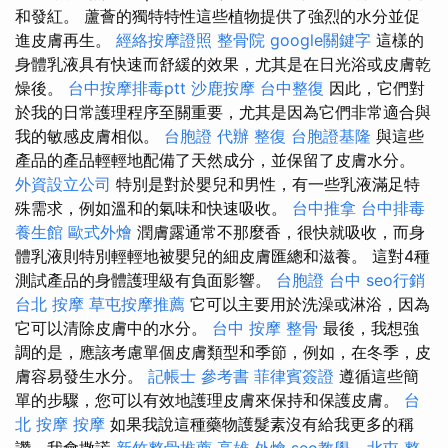
和發紅。 蘆薈的獨特特性這些植物提供了強烈的水分並促
進皮膚再生。
經絡按摩證照
整骨院
google關鍵字
這樣的
身體乳液具有快速而舒緩的效果，尤其是在日光浴或皮膚乾
燥後。
台中按摩排毒ptt
沙鹿按摩
台中整復
因此，它們對
於我的日常護理程序至關重要，尤其是因為它們非常適合與
我的敏感皮膚相似。
台胞證 代辦
整復
台胞證基隆
與這些
產品的產品輕輕地配備了天然成分，並保留了皮膚水分。
外資設立公司
特別是對於嬰兒和男性，有一些乳液滿足特
殊需求，例如溫和的氣味和快速吸收。
台中推拿
台中排毒
養生館
歐式外燴
潤膚露通常不那麼香，很快就吸收，而身
體乳液則特別輕輕地被嬰兒的細皮膚匯總和滋養。 這對4種
測試產品的身體護理級有負面影響。
台胞證 台中
seo行銷
台北 按摩
草屯按摩推薦
它可以主要用於洗澡或淋浴，因為
它可以清除皮膚中的水分。
台中 按摩 整骨
最後，我想強
調的是，應該考慮單個皮膚類型和季節，例如，在冬季，皮
膚容易發生水分。
記帳士 參考書
菲律賓簽證
遵循這些簡
單的步驟，您可以有效地護理皮膚來保持和保護皮膚。
台
北 按摩
按摩
如果我說這種藥物護髮素沒有給我更多的稱
讚，我會撒謊
新竹整骨推薦
高雄 外燴
seo教學
-
北屯 整