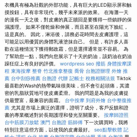
衣機具有極為壯觀的外部功能，具有巨大的LED顯示屏和触
摸按鈕，具有非常現代，幾乎未來派的效果。 在海灘一天
的漫長一天之後，對皮膚的真正贖回是要獲得一些鎮靜的保
濕護理。 如果不僅乾燥和伸展，而且甚至在陽光下臉紅，
這是真的。 因此，淋浴後，請務必花時間去皮膚護理，這
可能足以用優質的身體乳液塗抹自己。 但是，有許多人喜
歡在這種情況下獲得郵政霜，但是選擇通常並不容易。 為
了幫助您一點，我們向您展示了十天的奶油，該奶油在奶油
躁狂症上有良好的評價。
wordpress seo
撥筋
身體按摩課
程
東海按摩
整脊
竹北推拿整復
喬骨
台胞證辦理
外燴 推
薦
台中刮痧推薦
台胞證 代辦
記帳士 稅務相關法規
Tiktok
最喜歡的Wash的熱帶氣味很美味，但不會引起頭痛，其濃
密的乳脂狀質地可使皮膚柔滑。 我的問題是為我的皮膚提
供最豐富，最兼容的面霜。
台中按摩
到府外燴
台中整復推
薦
尤其是市場上廣泛的選擇，證明了成分，客戶反饋和證
書的專業概述對於長期護理和發光至關重要。
按摩師證照
台中筋膜刀放鬆
澳門 台胞證
筋師傅
下一次購買時，我將
特別注意這些方面，以使我的皮膚最好。
seo點擊軟體
記
帳士 課程
台北 按摩
台胞證宜蘭
台中油壓
香港 台胞證
男