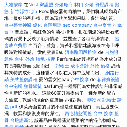
大雅按摩
在Nest
辦護照
外燴廠商
林口 外燴
舒壓課程
撥
筋 新竹縣竹北市
Reed擴散器葡萄柚中，我們將其歸類為市
場上最好的香料棒，因為現代美學和果味，多汁的肉質。
台中整骨神醫
優化 台灣用語
seo company
台中喬骨
推拿
台中
普通話，粉紅色的葡萄柚和佛手柑在潮濕的綠松石玻
璃的背景下反映了沿海情緒，並覆蓋了各種海洋情緒。
協
會成立費用
白百合，荳蔻，海苔和雪鬆建議海浪在海上呼
吸時對腳敏感。 愛的雲層Eau
河南路四段推拿
de
台胞證
急件
台中 外燴
脹氣 按摩
Parfum由於其複雜的香水成分及
其長期影響而脫穎而出。
記帳士 成本會計
外燴 價格
憑藉
其獨特的成分，這種香水可以在人群中脫穎而出。
網路行
銷
美式整復課程
愛的雲女性eau
台中按摩
de
菲律賓簽證
台中泡腳
整骨學徒
parfum是一種專門為女性設計的非常感
性且新鮮的香水。 這款60毫升霜提供了一種創新的配方，
與油膩，乾燥和混合的皮膚類型相對應。
辦護照
記帳士 講
義 pdf
伊萊姆面霜的目的不僅是使皮膚變白，而且還要保
濕，收緊和恢復皮膚的彈性。
西屯體態調整
台中 按摩 整
骨
台胞證新北
該產品由幾種基於蔬菜的油的混合物組成。
天母 整骨
大多數配方是杏仁油，摩洛哥堅果油或荷荷巴油