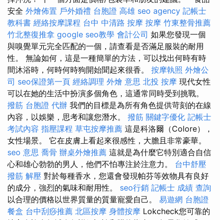
安全
外燴佈置
戶外婚禮
台胞證 高雄
seo agency
記帳士
教科書
經絡按摩課程
台中 中清路 按摩
按摩
竹東整骨推薦
竹北整復推拿
google seo教學
會計公司
如果您發現一個
與嗅覺單元完全匹配的一個，請查看是否滿足服裝的耐用
性。 無論如何，這是一種簡單的方法，可以找出何時有時
間沐浴時，何時何時狗開始聞起來很香。
按摩執照
外燴公
司
seo保證第一頁
經絡調理
外燴 意思
北投 按摩
現代女性
可以在她的生活中扮演多個角色，這通常同時受到挑戰。
撥筋
台胞證 代辦
我們的目標是為所有角色提供苛刻的在線
內容，以娛樂，思考和讓您潛水。
撥筋
關鍵字優化
記帳士
考試內容
指壓課程
草屯按摩推薦
這是科洛爾（Colore），
女性場景。 它在皮膚上看起來很感性，大膽且非常豪華。
seo 意思
喬骨
辦桌外燴推薦
這就是為什麼它特別適合自信
心和雄心勃勃的男人，他們不怕專注於注意力。
台中舒壓
撥筋 解壓
對於每種香水，您還會發現帕芬等效物具有良好
的成分，強烈的氣味和耐用性。
seo行銷
記帳士 成績 查詢
以合理的價格以世界質量的質量寵愛自己。
易遊網 台胞證
餐盒
台中刮痧推薦
北區按摩
身體按摩
Lokcheck您可靠的