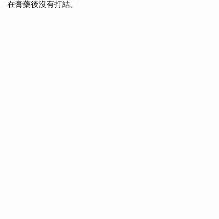
在膏藥後沒有打結。