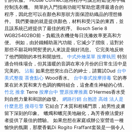
控制洗衣機。 簡單的入門指南功能可幫助您選擇最適合的
程序，因此您可以在顏色和形狀方面保證紡織品的理想條
件。 我們要做的就是提供顏色，材料和受污染的東西，並
且該系統已經提供了最佳的程序。 Bosch Serie 8
WGB25402BO前 - 負載洗衣機使每日洗滌效率更高和方
便。 例如，由於鐵輔助蒸汽功能，它減少了摺痕，這對於
那些不願花時間熨燙的人來說是個好消息。 它完美地反映
了他們開朗的本性和開放性。
中式外燴菜單
按摩執照
特別
適合特殊場合，但其溫暖的音調在寒冷月份的日常生活中是
完美的。
沾黏
如果您想突出自己的紳士，請嘗試Oud
台中
美式整復
茶會點心
Wood香水。
台中泰式按摩排毒
它的專
業在於木質和東方色調的獨特組合，這會產生神秘的心情。
竹北 推拿
Terre
按摩台中
豐原按摩推薦
D'Hermes香水受
到自然力量和和諧的啟發。
網路行銷
台胞證 高雄
法人是
什麼意思
搜尋引擎
它結合了木質和柑橘門票，給男性皮膚
留下深刻的印象。 蠟燭和蠟完美地融化，為芳香療法愛好
者提供了最佳的體驗。 如果您想在家庭或辦公室營造一種
愉快的氛圍，那麼香氣Di Rogito Fraffant套裝是一個令人