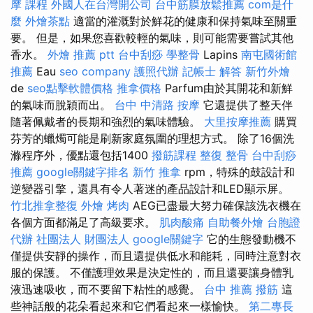
摩 課程
外國人在台灣開公司
台中筋膜放鬆推薦
com是什
麼
外燴茶點
適當的灌溉對於鮮花的健康和保持氣味至關重
要。 但是，如果您喜歡較輕的氣味，則可能需要嘗試其他
香水。
外燴 推薦 ptt
台中刮痧
學整骨
Lapins
南屯國術館
推薦
Eau
seo company
護照代辦
記帳士 解答
新竹外燴
de
seo點擊軟體價格
推拿價格
Parfum由於其開花和新鮮
的氣味而脫穎而出。
台中 中清路 按摩
它還提供了整天伴
隨著佩戴者的長期和強烈的氣味體驗。
大里按摩推薦
購買
芬芳的蠟燭可能是刷新家庭氛圍的理想方式。 除了16個洗
滌程序外，優點還包括1400
撥筋課程
整復 整骨
台中刮痧
推薦
google關鍵字排名
新竹 推拿
rpm，特殊的鼓設計和
逆變器引擎，還具有令人著迷的產品設計和LED顯示屏。
竹北推拿整復
外燴 烤肉
AEG已盡最大努力確保該洗衣機在
各個方面都滿足了高級要求。
肌肉酸痛
自助餐外燴
台胞證
代辦
社團法人 財團法人
google關鍵字
它的生態發動機不
僅提供安靜的操作，而且還提供低水和能耗，同時注意對衣
服的保護。 不僅護理效果是決定性的，而且還要讓身體乳
液迅速吸收，而不要留下粘性的感覺。
台中 推薦 撥筋
這
些神話般的花朵看起來和它們看起來一樣愉快。
第二專長