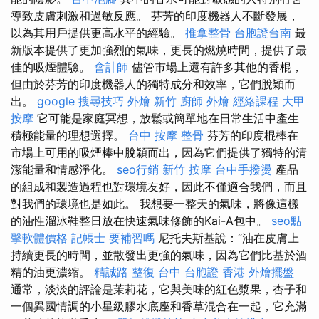
導致皮膚刺激和過敏反應。 芬芳的印度機器人不斷發展，
以為其用戶提供更高水平的經驗。
推拿整骨
台胞證台南
最
新版本提供了更加強烈的氣味，更長的燃燒時間，提供了最
佳的吸煙體驗。
會計師
儘管市場上還有許多其他的香棍，
但由於芬芳的印度機器人的獨特成分和效率，它們脫穎而
出。
google 搜尋技巧
外燴 新竹
廚師 外燴
經絡課程
大甲
按摩
它可能是家庭冥想，放鬆或簡單地在日常生活中產生
積極能量的理想選擇。
台中 按摩 整骨
芬芳的印度棍棒在
市場上可用的吸煙棒中脫穎而出，因為它們提供了獨特的清
潔能量和情感淨化。
seo行銷
新竹 按摩
台中手撥燙
產品
的組成和製造過程也對環境友好，因此不僅適合我們，而且
對我們的環境也是如此。 我想要一整天的氣味，將像這樣
的油性溜冰鞋整日放在快速氣味修飾的Kai-A包中。
seo點
擊軟體價格
記帳士 要補習嗎
尼托夫斯基說：“油在皮膚上
持續更長的時間，並散發出更強的氣味，因為它們比基於酒
精的油更濃縮。
精誠路 整復 台中
台胞證 香港
外燴擺盤
通常，淡淡的評論是茉莉花，它與美味的紅色漿果，杏子和
一個異國情調的小星級膠水底座和香草混合在一起，它充滿