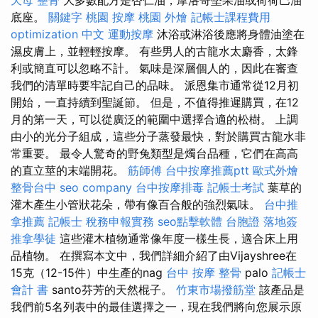
底座。
關鍵字
桃園 按摩
桃園 外燴
記帳士課程費用
optimization 中文
運動按摩
沐浴或淋浴後應將身體油塗在
濕皮膚上，並輕輕按摩。 有些男人的古龍水太麝香，太鋒
利或簡直可以忽略不計。 氣味是深層個人的，因此在審查
我們的清單時要牢記自己的品味。 派恩集市通常從12月初
開始，一直持續到聖誕節。 但是，不值得推遲購買，在12
月的第一天，可以從廣泛的範圍中選擇合適的松樹。 上調
由小的光分子組成，這些分子蒸發最快，對於購買古龍水非
常重要。 最令人驚奇的野兔類型是燭台品種，它們在高高
的直立莖的末端開花。
筋師傅
台中按摩推薦ptt
歐式外燴
整骨台中
seo company
台中按摩排毒
記帳士考試
葉草的
灌木產生小管狀花朵，帶有像百合般的強烈氣味。
台中推
拿推薦
記帳士 稅務申報實務
seo點擊軟體
台胞證 落地簽
推拿學徒
這些灌木植物通常像年度一樣生長，適合床上用
品植物。 在撰寫本文中，我們詳細介紹了由Vijayshree在
15克（12-15件）中生產的nag
台中 按摩 整骨
palo
記帳士
會計 書
santo芬芳的天然棍子。
竹東市場撥筋堂
該產品是
我們前5名列表中的最佳選擇之一，現在我們將向您展示原