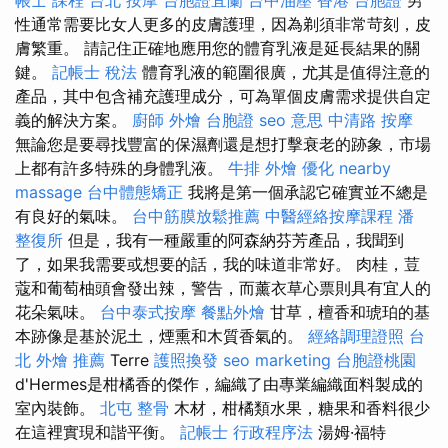
性通常需要比女人更多的皮膚護理，因為剃須非常苛刻，皮
膚繁重。 請記住正確地應用您的體育乳液是延長結果的關
鍵。
記帳士 稅法
體育乳液的範圍很廣，尤其是值得注意的
產品，其中包含補充護理成分，可為單個皮膚需求提供自定
義的解決方案。
廚師 外燴
台胞證
seo 意思
中清路 按摩
無論您是要尋找豐富的保濕劑還是想打擊衰老的跡象，市場
上都有許多特殊的身體乳液。
牛排 外燴
優化
nearby
massage
台中體態矯正
我將是第一個承認它確實並不總是
有良好的氣味。
台中筋膜放鬆推薦
中醫經絡按摩課程
潘
整復所
但是，我有一種嚴重的阿森納芬芳產品，我聞到
了，如果我需要或想要的話，我的味道非常好。 肉桂，荳
蔻和葡萄柚頭會發出辣，警告，而薰衣草心票則具有宜人的
花朵氣味。
台中泰式按摩
餐點外燴
甘草，檀香和琥珀的基
本跡像是基於泥土，煙熏和木質香氣的。
經絡調理證照
台
北 外燴 推薦
Terre
護照換發
seo marketing
台胞證桃園
d'Hermes是柑橘香的傑作，編織了由專業編織面料製成的
室內裝飾。
北屯 整骨
木材，柑橘類水果，糖果和香料很少
在這裡實現和諧平衡。
記帳士 行政程序法
湯姆·福特