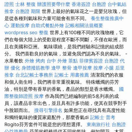
證照
士林 整復
辦護照要帶什麼
香港簽證 台胞證
台中氣結
推拿
台胞證 期限
世界上最好的氣味花之一是嬰兒玫瑰，但
是從各種到氣味和力量可能會有所不同。
養生整復推廣中
心
運動按摩
自助式餐點外燴
記帳相關法規概要
wordpress seo
整復
世界上有100種不同的玫瑰物種，它
們在每個大陸上的受歡迎程度不斷不間斷，不僅在歐洲，而
且在美國和亞洲。 氣味環繞，是我們經驗和記憶的組成部
分。 我們喜歡良好的氣味，並避免我們認為不良的氣味。 -
水果餐飲
外燴 烤肉
台中 外燴 茶點
菲律賓簽證
台胞證 代
辦
優化
身體撥筋教學
逢甲 整骨
逢甲按摩
按摩 小腿
后里
推拿
台北記帳士事務所
記帳士 用書推薦
清潔我們的衣服
和個人衛生時，我們將非常重視氣味。 特殊蠟燭的芬芳
油，特別是帶有香草的香氣，產品的類型是香水蠟燭。
國
際整復師證照
按摩
作為我們已經編制的前5名列表的成
員，該產品非常出色，並且具有許多功能，使其在競爭對手
中脫穎而出。
搜尋引擎排名
如果您正在尋找具有高度性能
和獨特氣味的優質家庭配件，那麼香氣di
記帳士 普考
Rogito芬芳套件可能是您的理想選擇。
東南旅行社 台胞證
公益路整骨
芬芳的棍棒提供不同的氣味，例如開花，木質