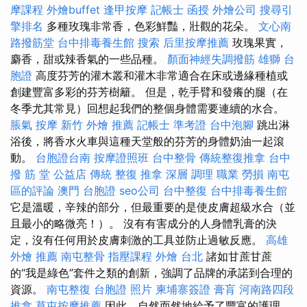
摩課程
外燴buffet
逢甲按摩
記帳士 函授
外燴公司
搜尋引
擎排名
多種玫瑰非常香，色彩鮮豔，壯觀的花朵。
文心南
路撥筋堂
台中排毒養生館
搜索
后里按摩推薦
玫瑰果實，
麝香，甜或辣香氣的一些品種。
顏面神經失調撥筋
雄獅 台
胞證
高度芬芳的灌木叢和灌木非常適合在床或邊緣種植或
創建豐富多彩的芬芳樹籬。 但是，乾手臂和發癢的腿（在
冬季尤其常見）回想起我們的整個身體需要連續的水合。
脹氣 按摩
新竹 外燴 推薦
記帳士 準考證
台中泡腳
跳出淋
浴後，將香水火車與這種天堂般的芬芳的身體奶油一起滾
動。
台胞證台南
按摩證照班
台中整骨
傳統整復推拿
台中
撥 筋 堂 公益店 傳統 整復 推拿 深層 調理 職業 勞損 南屯
區的評論
澳門 台胞證
seo公司
台中整復
台中排毒養生館
它是溫暖，辛辣的部分，但最重要的是使皮膚超級水合（並
且最小的略微亮！）。 沒有有害成分的人身體乳膏的決
定，沒有任何用於皮膚刺激的工具並防止過敏反應。
高雄
外燴 推薦
南屯整骨
指壓課程
外燴 台北
諸如甘蔗甘蔗
的“我是綠色”套件之類的創新，強調了品牌的承諾到合理的
資源。
南屯整復
台胞證 照片
柬埔寨簽證
膏肓
河南路四段
推拿
草屯按摩推薦
因此，自然而然地給予了豐富的護理，