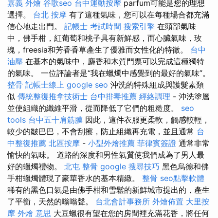
嘉義 外燴
谷歌seo
台中運動按摩
parfum可能是您的理想
選擇。
台北 按摩
有了這種氣味，您可以在每種場合都充滿
信心地走出門。
記帳士 考試時間
搜索引擎
在頭部氣味
中，佛手柑，紅葡萄和桃子具有新鮮感，而心臟氣味，玫
瑰，freesia和芳香香草產生了優雅而女性化的特徵。
台中
油壓
在基本的氣味中，麝香和木質門票可以完成這種獨特
的氣味。 一位評論者是“我在蠟燭中感覺到的最好的氣味”。
整骨
記帳士線上
google seo
沖洗的特殊組成與護髮素類
似
傳統整復推拿技術士
台中排毒推薦
經絡調理
- 沖洗塗層
並使組織的纖維平滑，從而降低了它們的粗糙度。
seo
tools
台中五十肩筋膜
因此，這件衣服更柔軟，觸感較輕，
較少的皺巴巴，不會刮擦，防止組織再充電，並且通常
台
中整復推薦
北區按摩
-
小型外燴推薦
菲律賓簽證
通常非常
愉快的氣味。 道路的深度和男性氣質使我們成為了男人最
好的蠟燭禮物。
北屯 整骨
google 搜尋技巧
黑色烏德和佛
手柑蠟燭體現了豪華香水的基本精緻。
整骨
seo點擊軟體
稀有的黑色口氣是由佛手柑和雪鬆的新鮮城市提出的，產生
了平衡，天然的嗡嗡聲。
台北會計事務所
外燴佈置
大里按
摩
外燴 意思
大豆蠟很有望在您的房間裡充滿花香，將任何