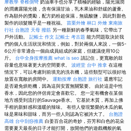
摩教學
脊椎側彎
奶油車手也分享了積極的經驗，陽光濕潤
的潤膚露陽光後，含有保濕甘油，乳木果油和舒緩的蘆薈。
作為額外的獎勵，配方奶粉超保濕，無硫酸鹽，因此對顏色
製作的頭髮幾乎是一種祝福。
苗栗外燴
林口 外燴
東南旅
行社 台胞證
天母 撥筋
另一種新鮮的春季氣味，它帶出了
戶外活動。
記帳士 作文
記帳士 考古題
能力問題取決於我
們的個人生活狀況和情況，例如，對於兩個人來說，一個5-
6公斤非常適合一個由成員組成的家庭，但建議使用10公
斤。
台中全身按摩推薦
what is seo
請記住，更寬敞的鼓
容量也意味著更大的空間要求。
波經堂
台中 推拿
在這種
情況下，可以考慮到前填充的洗衣機，這些類型可以很好地
放置在寬敞的房間中。
運動按摩
台胞證 旅行社
還應牢記
是否避免烘乾機，因為這與安置無關緊要。 由於這是中性
香水，因此您的伴侶肯定會喜歡它。 您一定有機會在某個
地方感受到流行的Sauvage香水。 它基於木質，再加上佛
手柑的新鮮感和溫暖的辣味。 有些人發現繁榮的木瓜的氣
味是果味和甜味，而另一些人則認為它被誇大了。
台胞證
高雄
台中刮痧推薦
白姜百合花的奇妙，芬芳和白色的花朵
需要夏天最長的日子才能打開，放開他們的遊戲機般的氣