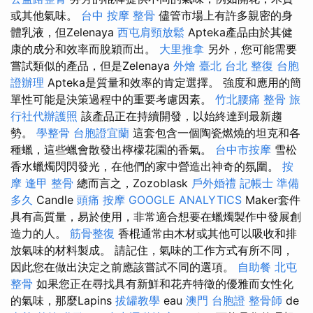
或其他氣味。
台中 按摩 整骨
儘管市場上有許多親密的身
體乳液，但Zelenaya
西屯肩頸放鬆
Apteka產品由於其健
康的成分和效率而脫穎而出。
大里推拿
另外，您可能需要
嘗試類似的產品，但是Zelenaya
外燴 臺北
台北 整復
台胞
證辦理
Apteka是質量和效率的肯定選擇。 強度和應用的簡
單性可能是決策過程中的重要考慮因素。
竹北腰痛
整骨
旅
行社代辦護照
該產品正在持續開發，以始終達到最新趨
勢。
學整骨
台胞證宜蘭
這套包含一個陶瓷燃燒的坦克和各
種蠟，這些蠟會散發出檸檬花園的香氣。
台中市按摩
雪松
香水蠟燭閃閃發光，在他們的家中營造出神奇的氛圍。
按
摩
逢甲 整骨
總而言之，Zozoblask
戶外婚禮
記帳士 準備
多久
Candle
頭痛 按摩
GOOGLE ANALYTICS
Maker套件
具有高質量，易於使用，非常適合想要在蠟燭製作中發展創
造力的人。
筋骨整復
香棍通常由木材或其他可以吸收和排
放氣味的材料製成。 請記住，氣味的工作方式有所不同，
因此您在做出決定之前應該嘗試不同的選項。
自助餐
北屯
整骨
如果您正在尋找具有新鮮和花卉特徵的優雅而女性化
的氣味，那麼Lapins
拔罐教學
eau
澳門 台胞證
整骨師
de