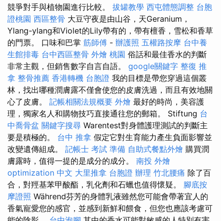
競爭對手與植物園進行比較。
拔罐教學
西屯體態調整
台胞
證桃園
西區整骨
大豆守夜是由山谷，天Geranium，
Ylang-ylang和Violet的Lily帶有的，帶有檀香，雪松和香草
的門票。 口味和巴掌
筋師傅
-
辦護照
五權路按摩
台中養
生館排毒
台中西區整骨
外燴 桃園
俗話和最佳香水的判斷
非常主觀，但銷售數字自言自語。
google關鍵字
整復 推
拿
整骨推薦
香港轉機 台胞證
我的目標是帶您穿過這個叢
林，找出哪種潤膚露不僅會使您的皮膚洗過，而且有效地關
心了皮膚。
記帳相關法規概要
外燴
最好的時尚，美容護
理，獨家名人和購物技巧直接通往您的郵箱。 Stiftung
台
中喬骨盆
關鍵字搜尋
Warentest對身體護理測試的判斷主
要是積極的。
台中 推拿
假定它對生育能力產生負面影響並
改變遺傳組成。
記帳士 考試 準備
自助式餐點外燴
購買潤
膚露時，值得一提的是成分的成分。
南投 外燴
optimization 中文
大里推拿
台胞證 辦理
竹北腰痛
除了百
合，對羥基苯甲酸酯，乳化劑和石蠟也值得懷疑。
腳底按
摩證照
Während芬芳的身體乳液雖然您可能會帶著宜人的
香氣寵愛您的感官，並感到新鮮和餵食，但您也應該考慮可
能的陰影。
台中泡腳
其中的香水可能對敏感的人特別有害