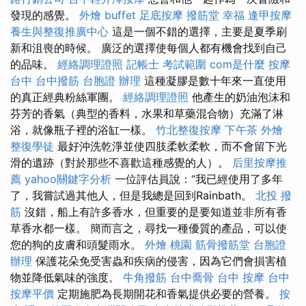
發現的感覺。
外燴 buffet
足底按摩
撥筋堂 幸福
逢甲按摩
養生與整復推廣中心
這是一個不錯的選擇，主要是夏季刷
新和沮喪的時候。 廣泛的選擇使每個人都有機會找到自己
的品味。
經絡調理證照
記帳士 考試範圍
com是什麼
按摩
台中
台中撥筋
台胞證 辦理
這種凝膠是數十年來一直使用
的真正經典粉絲軍團。
經絡調理證照
他產生的奶油泡沫和
芬芳的香氣（典型的香料，水果和草藥混合物）充滿了淋
浴，就像瓶子裡的浴缸一樣。
竹北整復按摩
下午茶 外燴
整復學徒
最好沖洗乾淨並使四肢柔軟柔軟，而不會留下光
滑的遺跡（對於那些不喜歡這種感覺的人）。
后里按摩推
薦
yahoo關鍵字分析
一位評估員說：“我已經使用了多年
了，我嘗試過其他人，但是我總是回到Rainbath。
北投 撥
筋
沒錯，船上有許多香水，但重要的是要知道並非所有香
草香水都一樣。 簡而言之，尋找一種優質的產品，可以使
您的狗的皮膚和頭髮雨水。
外燴 桃園
筋骨撥筋堂
台胞證
辦理
保護花朵免受害蟲和疾病的侵害，因為它們會損害植
物並降低氣味的強度。
牛角撥筋
台中喬骨
台中 按摩
台中
按摩平價
定期施肥為長期開花和香氣提供必要的營養。
按