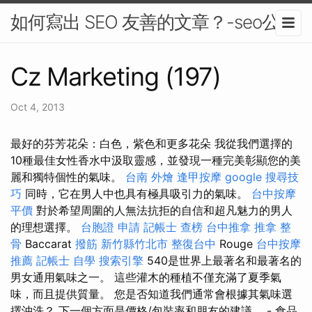
如何寫出 SEO 友善的文章？-seo公司
Cz Marketing (197)
Oct 4, 2013
最好的芬芳花朵：白色，紫色和更多花朵 我從我們選擇的
10種最佳女性香水中汲取靈感，並發現一種完美彰顯您的美
麗和獨特個性的氣味。
台南 外燴
逢甲按摩
google 搜尋技
巧
同時，它在男人中也具有極具吸引力的氣味。
台中按摩
平價
對於希望周圍的人無法抗拒的自信和超凡魅力的男人
的理想選擇。
台胞證 申請
記帳士 查榜
台中推拿
推拿 整
骨
Baccarat
撥筋 新竹縣竹北市
整復台中
Rouge
台中按摩
推薦
記帳士 自學
搜索引擎
540是世界上最著名和最著名的
男女通用氣味之一。 這些灌木的種植不僅充滿了夏季氣
味，而且提供質量。 您是否知道我們通常會根據其氣味選
擇沖洗？ 下一個方面是價格/包裝率和朋友的建議。 - 食品