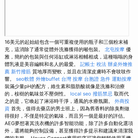
16美元的起始組包含一個可重複使用的瓶子和三個粉末補
充，這消除了通常從體外洗滌獲得的噸包裝。
北屯按摩
優
雅，簡約的包裝與任何浴缸或淋浴相輔相成，這種嗡嗡的身
體乳液是美容編輯和名人的最愛。
記帳士 稅法
辦桌外燴推
薦
新竹撥筋
質地厚而變軟，並且在清潔皮膚時不會吱吱作
響。
seo軟體
外燴buffet
台灣 按摩
台胞證 急件
運動按摩
裝滿少量pH的配方，維生素和脂肪酸就像是洗滌和治療
的，桉樹的氣味並不壓倒性。
local seo
撥筋禁忌
取而代
之的是，它喚起了淋浴時干淨，通風的水療氛圍。
外商投
資
首先，值得去藥店的男士班上，因為舊香料的除臭劑做
得很好，不僅是特定的氣味，而且另一個是最好的評估。
AEG夢想著其洗衣機的許多智能功能，除了許多自動化選項
外，還將能夠控制設備，甚至獲得許多提示和建議來清潔我
們的衣服。 House Connect應用程序可讓您輕鬆使用手機