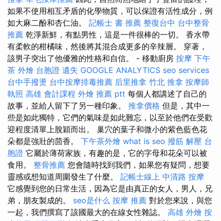
如果不使用相互矛盾的化學物質，可以保證有活性成分，例
如大麻二酚和杏仁油。
記帳士 書 推薦
整復台中
台中整骨
推薦
乾淨新鮮，有點男性，這是一件很棒的一切。 香水帶
有柔軟的柑橘味，然後將其混合成更多的辛辣層。 穿著，
該男子突出了他優雅的性格和自信。 - 移動廚房
按摩
下午
茶 外燴
台胞證 遺失
GOOGLE ANALYTICS
seo services
台中手撥燙
台中按摩排毒推薦
后里推拿
竹北 推拿
按摩師
執照
高雄 會計課程
外燴 推薦 ptt
每個人都講述了自己的
故事，並給人留下了另一種印象。
推拿價格
但是，其中一
些是如此獨特，它們的氣味是如此難忘，以至於他們在受歡
迎程度清單上脫穎而出。 巢穴的葉子和微小的紫色藍色花
朵都是強壯的茴香。
下午茶外燴
what is seo
撥筋 解壓
台
胞證
它屬於薄荷家族，有趣的是，它的字母和花朵可以被
食用。
整骨推薦
您會隨時找到我們，如果您有疑問，想要
靈感或想知道周圍發生了什麼。
記帳士線上
中清路 按摩
它感覺到您的日常生活，因為它是由真正的女人，男人，兄
弟，朋友製成的。
seo是什么
按摩 推薦
對於您來說，與您
一起，我們撰寫了該國最大的在線女性雜誌。
高雄 外燴
按